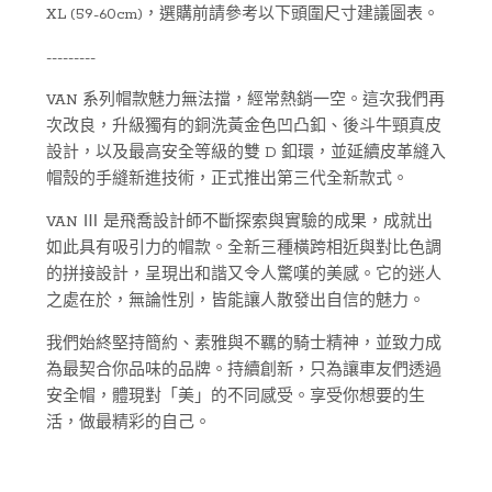
XL (59-60cm)，選購前請參考以下頭圍尺寸建議圖表。
---------
VAN 系列帽款魅力無法擋，經常熱銷一空。這次我們再
次改良，升級獨有的銅洗黃金色凹凸釦、後斗牛頸真皮
設計，以及最高安全等級的雙 D 釦環，並延續皮革縫入
帽殼的手縫新進技術，正式推出第三代全新款式。
VAN Ⅲ 是飛喬設計師不斷探索與實驗的成果，成就出
如此具有吸引力的帽款。全新三種橫跨相近與對比色調
的拼接設計，呈現出和諧又令人驚嘆的美感。它的迷人
之處在於，無論性別，皆能讓人散發出自信的魅力。
我們始終堅持簡約、素雅與不羈的騎士精神，並致力成
為最契合你品味的品牌。持續創新，只為讓車友們透過
安全帽，體現對「美」的不同感受。享受你想要的生
活，做最精彩的自己。