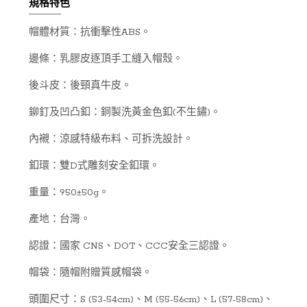
規格特色
帽體材質：抗衝擊性ABS。
邊條：乳膠皮逐頂手工縫入帽殼。
後斗皮：後頸真牛皮。
鉚釘及凹凸釦：銅製洗黃金色釦(不生鏽)。
內襯：涼感特級布料、可拆洗設計。
釦環：雙D式雕刻安全釦環。
重量：950±50g。
產地：台灣。
認證：國家 CNS、DOT、CCC安全三認證。
帽袋：隨帽附贈質感帽袋。
頭圍尺寸：S (53-54cm)、M (55-56cm)、L (57-58cm)、