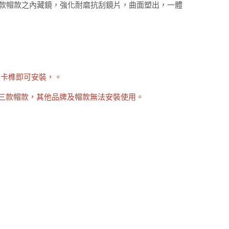
恩 三款帽款之內藏鏡，強化耐磨抗刮鏡片，曲面塑出，一體
入卡榫即可安裝，。
萊恩"三款帽款，其他品牌及帽款無法安裝使用。