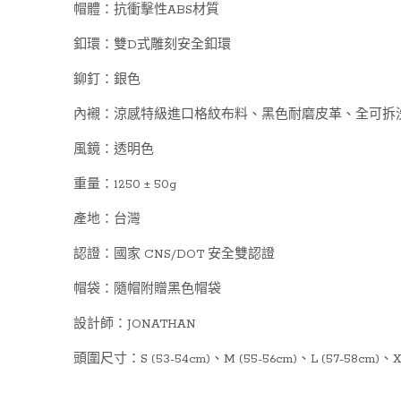
帽體：抗衝擊性ABS材質
釦環：雙D式雕刻安全釦環
鉚釘：銀色
內襯：涼感特級進口格紋布料、黑色耐磨皮革、全可拆
風鏡：透明色
重量：1250 ± 50g
產地：台灣
認證：國家 CNS/DOT 安全雙認證
帽袋：隨帽附贈黑色帽袋
設計師：JONATHAN
頭圍尺寸：S (53-54cm)、M (55-56cm)、L (57-5