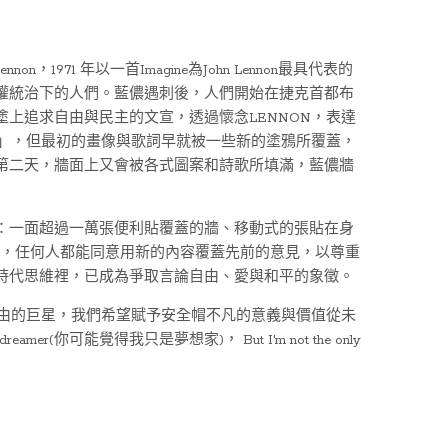
non，1971 年以一首Imagine為John Lennon最具代表的
權統治下的人們。藍儂遇刺後，人們開始在捷克首都布
上追求自由與民主的文宣，透過懷念LENNON，表達
藍儂牆」，但最初的畫像與歌詞早就被一些新的塗鴉所覆蓋，
第二天，牆面上又會被各式圖案和詩歌所填滿，藍儂牆
：一面超過一萬張便利貼覆蓋的牆、移動式的張貼在身
定，任何人都能同意用新的內容覆蓋先前的意見，以尊重
時代思維裡，已成為爭取言論自由、愛與和平的象徵。
自由的巨星，我們希望賦予安全帽不凡的意義與價值從未
dreamer(你可能覺得我只是夢想家)， But I'm not the only