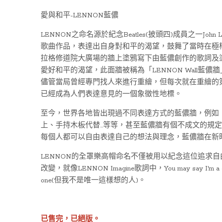
愛與和平-LENNON藍儂
LENNON之命名源於紀念Beatles(披頭四)成員之一John Len
歌曲作品，表達出自身對和平的渴望，鼓舞了當時在極
拉格修道院大廣場的牆上塗鴉寫下由藍儂創作的歌詞及塗
愛好和平的渴望，此面牆被稱為「LENNON Wall
儘管當局曾經專門找人來進行重繪，但每次就在重繪的
已經成為人們表達意見的一個象徵性地標。
至今，世界各地皆出現過不同表達方式的藍儂牆，例如
上、手持木板代替…等等，甚至藍儂牆有個不成文的規
每個人都可以自由表達自己的想法與理念，藍儂牆在新
LENNON的全罩樂高帽命名不僅被用以紀念這位追求
改變，就像LENNON Imagine歌詞中，You may say I'm a 
one(但我不是唯一這樣想的人)。
已售完，已絕版。