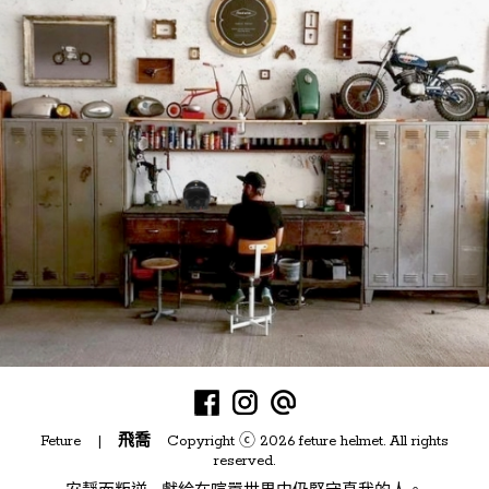
Feture |
飛喬
Copyright ⓒ 2026 feture helmet. All rights
reserved.