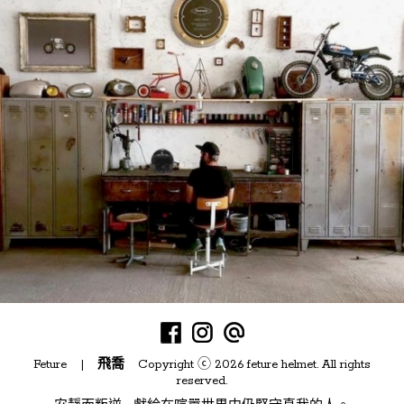
Feture |
飛喬
Copyright ⓒ 2026 feture helmet. All rights
reserved.