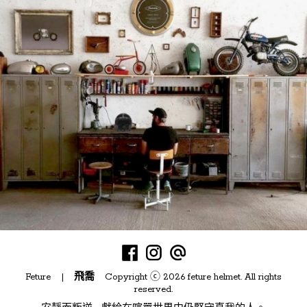
Feture |
飛喬
Copyright ⓒ 2026 feture helmet. All rights
reserved.