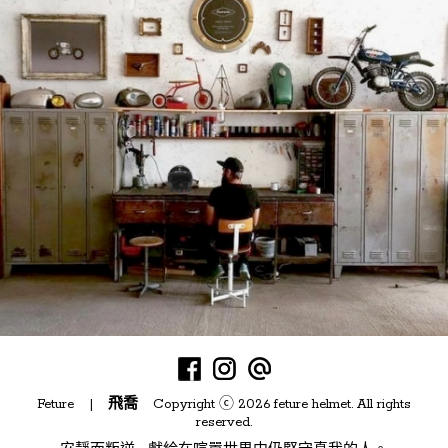
Feture |
飛喬
Copyright ⓒ 2026 feture helmet. All rights
reserved.