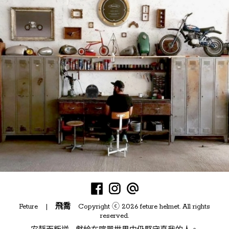
Feture |
飛喬
Copyright ⓒ 2026 feture helmet. All rights
reserved.