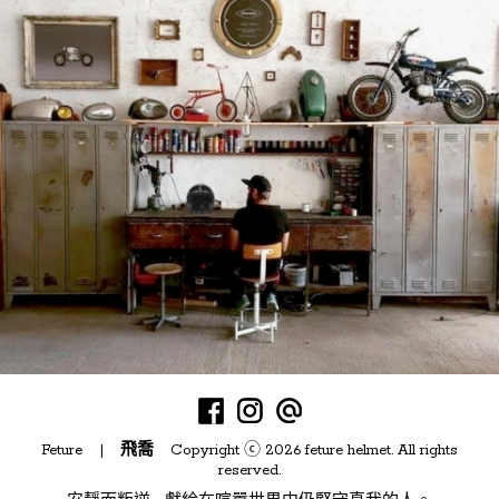
Feture |
飛喬
Copyright ⓒ 2026 feture helmet. All rights
reserved.